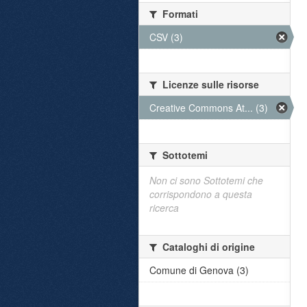
Formati
CSV (3)
Licenze sulle risorse
Creative Commons At... (3)
Sottotemi
Non ci sono Sottotemi che
corrispondono a questa
ricerca
Cataloghi di origine
Comune di Genova (3)