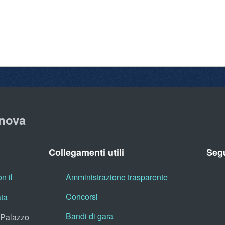
nova
Collegamenti utili
Segu
n il
Amministrazione trasparente
Concorsi
ata
Bandi di gara
, Palazzo