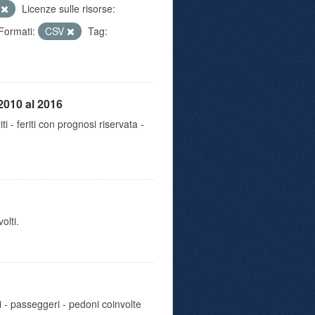
e
Licenze sulle risorse:
Formati:
CSV
Tag:
2010 al 2016
iti - feriti con prognosi riservata -
olti.
i - passeggeri - pedoni coinvolte