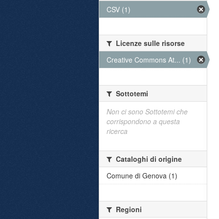
CSV (1)
Licenze sulle risorse
Creative Commons At... (1)
Sottotemi
Non ci sono Sottotemi che
corrispondono a questa
ricerca
Cataloghi di origine
Comune di Genova (1)
Regioni