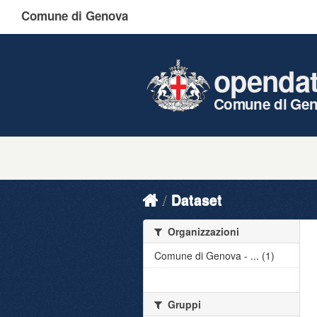
Comune di Genova
openda
Comune di Ge
Dataset
Organizzazioni
Comune di Genova - ... (1)
Gruppi