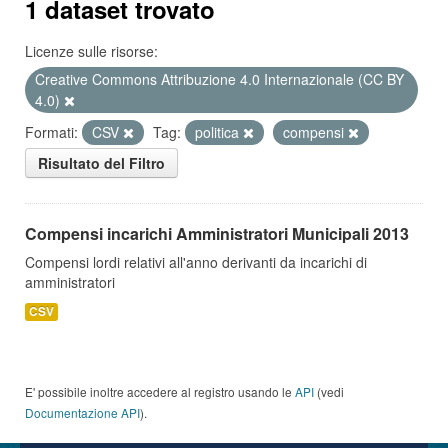
1 dataset trovato
Licenze sulle risorse:
Creative Commons Attribuzione 4.0 Internazionale (CC BY
4.0)
Formati:
CSV
Tag:
politica
compensi
Risultato del Filtro
Compensi incarichi Amministratori Municipali 2013
Compensi lordi relativi all'anno derivanti da incarichi di
amministratori
CSV
E' possibile inoltre accedere al registro usando le
API
(vedi
Documentazione API
).