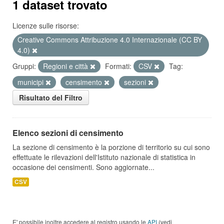
1 dataset trovato
Licenze sulle risorse:
Creative Commons Attribuzione 4.0 Internazionale (CC BY
4.0)
Gruppi:
Regioni e città
Formati:
CSV
Tag:
municipi
censimento
sezioni
Risultato del Filtro
Elenco sezioni di censimento
La sezione di censimento è la porzione di territorio su cui sono
effettuate le rilevazioni dell'Istituto nazionale di statistica in
occasione dei censimenti. Sono aggiornate...
CSV
E' possibile inoltre accedere al registro usando le
API
(vedi