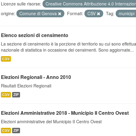
Licenze sulle risorse:
Creative Commons Attribuzione 4.0 Internazio
origine:
Comune di Genova
Formati:
CSV
Tag:
municipi
Elenco sezioni di censimento
La sezione di censimento è la porzione di territorio su cui sono effettuate
nazionale di statistica in occasione dei censimenti. Sono aggiornate...
CSV
Elezioni Regionali - Anno 2010
Risultati Elezioni Regionali
CSV
ZIP
Elezioni Amministrative 2018 - Municipio II Centro Ovest
Elezioni amministrative del Municipio II Centro Ovest
CSV
ZIP