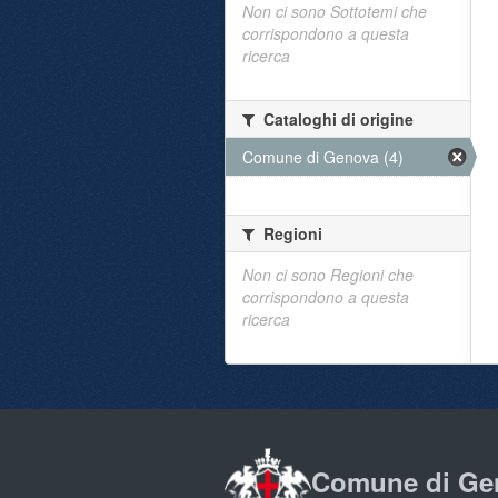
Non ci sono Sottotemi che
corrispondono a questa
ricerca
Cataloghi di origine
Comune di Genova (4)
Regioni
Non ci sono Regioni che
corrispondono a questa
ricerca
Comune di Ge