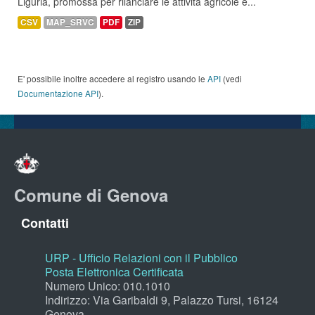
Liguria, promossa per rilanciare le attività agricole e...
CSV
MAP_SRVC
PDF
ZIP
E' possibile inoltre accedere al registro usando le
API
(vedi
Documentazione API
).
Comune di Genova
Contatti
URP - Ufficio Relazioni con il Pubblico
Posta Elettronica Certificata
Numero Unico: 010.1010
Indirizzo: Via Garibaldi 9, Palazzo Tursi, 16124
Genova