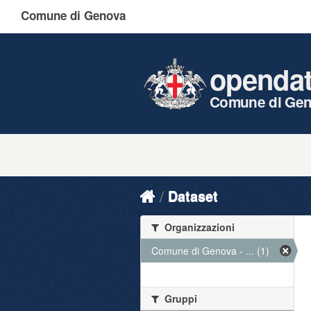
Comune di Genova
openda
Comune di Ge
Dataset
Organizzazioni
Comune di Genova - ... (1)
Gruppi