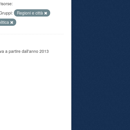
risorse:
Gruppi:
Regioni e città
litica
va a partire dall'anno 2013