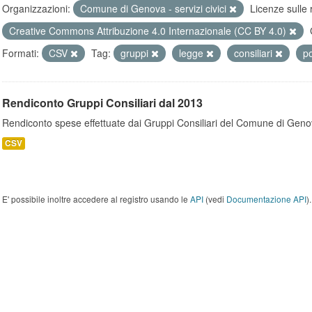
Organizzazioni:
Comune di Genova - servizi civici
Licenze sulle 
Creative Commons Attribuzione 4.0 Internazionale (CC BY 4.0)
Formati:
CSV
Tag:
gruppi
legge
consiliari
po
Rendiconto Gruppi Consiliari dal 2013
Rendiconto spese effettuate dai Gruppi Consiliari del Comune di Geno
CSV
E' possibile inoltre accedere al registro usando le
API
(vedi
Documentazione API
).