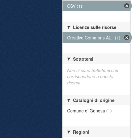
CSV (1)
Licenze sulle risorse
Creative Commons At... (1)
Sottotemi
Non ci sono Sottotemi che
corrispondono a questa
ricerca
Cataloghi di origine
Comune di Genova (1)
Regioni