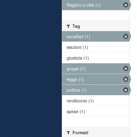
Regioni e città (1)
Tag
consiliari (1)
elezioni (1)
giustizia (1)
gruppi (1)
legge (1)
politica (1)
rendiconto (1)
spese (1)
Formati