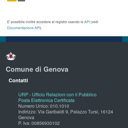
E' possibile inoltre accedere al registro usando le
API
(vedi
Documentazione API
).
Comune di Genova
Contatti
URP - Ufficio Relazioni con il Pubblico
Posta Elettronica Certificata
Numero Unico: 010.1010
Indirizzo: Via Garibaldi 9, Palazzo Tursi, 16124
Genova
P. Iva: 00856930102