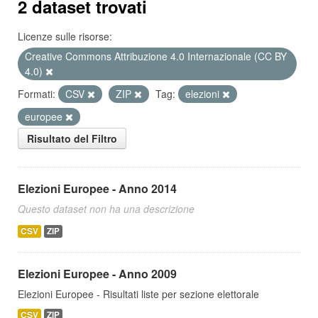
2 dataset trovati
Licenze sulle risorse:
Creative Commons Attribuzione 4.0 Internazionale (CC BY
4.0)
Formati:
CSV
ZIP
Tag:
elezioni
europee
Risultato del Filtro
Elezioni Europee - Anno 2014
Questo dataset non ha una descrizione
CSV
ZIP
Elezioni Europee - Anno 2009
Elezioni Europee - Risultati liste per sezione elettorale
CSV
ZIP