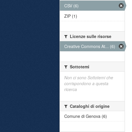
CSV (6)
ZIP (1)
Licenze sulle risorse
Creative Commons At... (6)
Sottotemi
Non ci sono Sottotemi che
corrispondono a questa
ricerca
Cataloghi di origine
Comune di Genova (6)