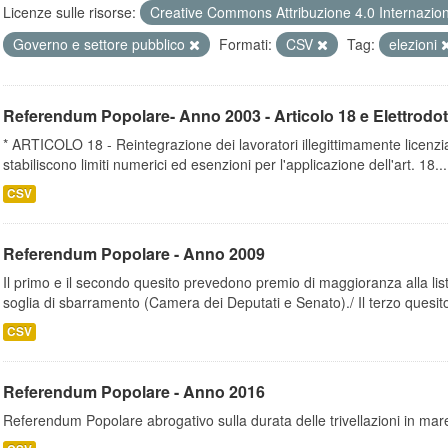
Licenze sulle risorse:
Creative Commons Attribuzione 4.0 Internazio
Governo e settore pubblico
Formati:
CSV
Tag:
elezioni
Referendum Popolare- Anno 2003 - Articolo 18 e Elettrodot
* ARTICOLO 18 - Reintegrazione dei lavoratori illegittimamente licenz
stabiliscono limiti numerici ed esenzioni per l'applicazione dell'art. 18...
CSV
Referendum Popolare - Anno 2009
Il primo e il secondo quesito prevedono premio di maggioranza alla lis
soglia di sbarramento (Camera dei Deputati e Senato)./ Il terzo quesito
CSV
Referendum Popolare - Anno 2016
Referendum Popolare abrogativo sulla durata delle trivellazioni in mar