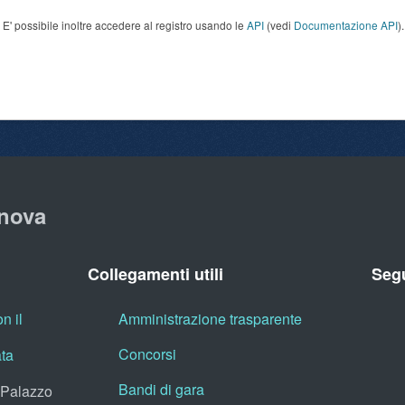
E' possibile inoltre accedere al registro usando le
API
(vedi
Documentazione API
).
nova
Collegamenti utili
Segu
n il
Amministrazione trasparente
Concorsi
ata
Bandi di gara
, Palazzo