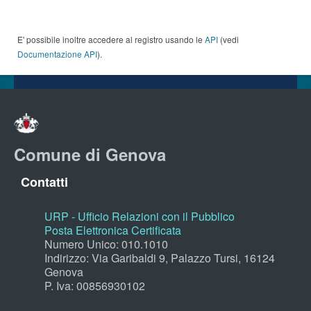
E' possibile inoltre accedere al registro usando le
API
(vedi
Documentazione API
).
Comune di Genova
Contatti
URP - Ufficio Relazioni con il Pubblico
Posta Elettronica Certificata
Numero Unico: 010.1010
Indirizzo: Via Garibaldi 9, Palazzo Tursi, 16124
Genova
P. Iva: 00856930102