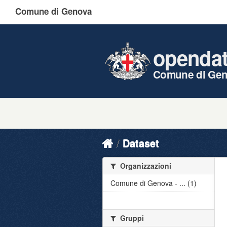
Comune di Genova
openda
Comune di Ge
Dataset
Organizzazioni
Comune di Genova - ... (1)
Gruppi