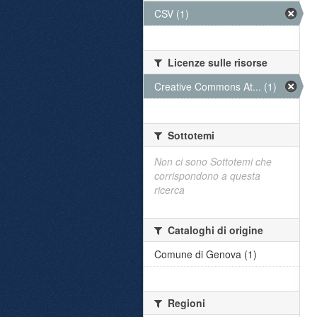
CSV (1)
Licenze sulle risorse
Creative Commons At... (1)
Sottotemi
Non ci sono Sottotemi che
corrispondono a questa
ricerca
Cataloghi di origine
Comune di Genova (1)
Regioni