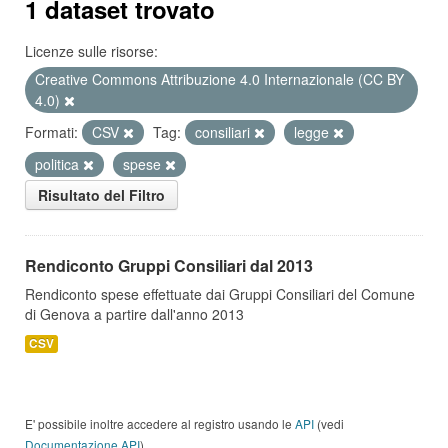
1 dataset trovato
Licenze sulle risorse:
Creative Commons Attribuzione 4.0 Internazionale (CC BY
4.0)
Formati:
CSV
Tag:
consiliari
legge
politica
spese
Risultato del Filtro
Rendiconto Gruppi Consiliari dal 2013
Rendiconto spese effettuate dai Gruppi Consiliari del Comune
di Genova a partire dall'anno 2013
CSV
E' possibile inoltre accedere al registro usando le
API
(vedi
Documentazione API
).