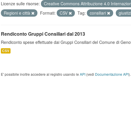
Licenze sulle risorse:
Creative Commons Attribuzione 4.0 Internazio
Regioni e città
Formati:
CSV
Tag:
consiliari
giusti
Rendiconto Gruppi Consiliari dal 2013
Rendiconto spese effettuate dai Gruppi Consiliari del Comune di Geno
CSV
E' possibile inoltre accedere al registro usando le
API
(vedi
Documentazione API
).