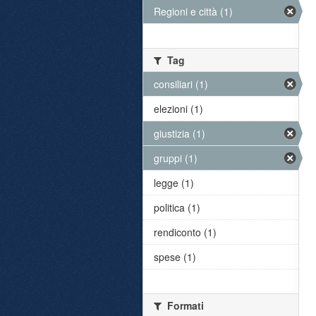
Regioni e città (1)
Tag
consiliari (1)
elezioni (1)
giustizia (1)
gruppi (1)
legge (1)
politica (1)
rendiconto (1)
spese (1)
Formati