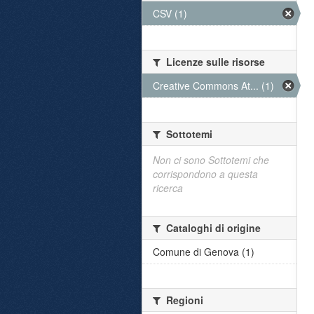
CSV (1)
Licenze sulle risorse
Creative Commons At... (1)
Sottotemi
Non ci sono Sottotemi che
corrispondono a questa
ricerca
Cataloghi di origine
Comune di Genova (1)
Regioni