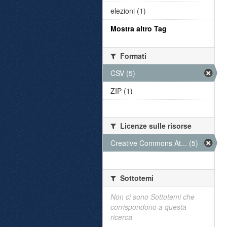
elezioni (1)
Mostra altro Tag
Formati
CSV (5)
ZIP (1)
Licenze sulle risorse
Creative Commons At... (5)
Sottotemi
Non ci sono Sottotemi che
corrispondono a questa
ricerca