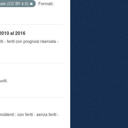
nale (CC BY 4.0)
Formati:
2010 al 2016
iti - feriti con prognosi riservata -
olti.
identi : con feriti - senza feriti -