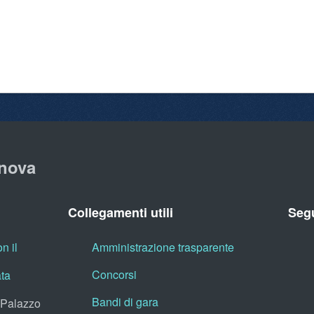
nova
Collegamenti utili
Segu
n il
Amministrazione trasparente
Concorsi
ata
Bandi di gara
, Palazzo