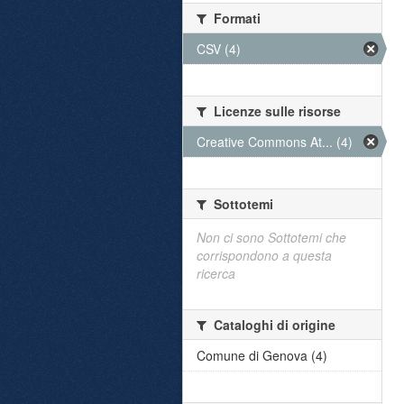
Formati
CSV (4)
Licenze sulle risorse
Creative Commons At... (4)
Sottotemi
Non ci sono Sottotemi che
corrispondono a questa
ricerca
Cataloghi di origine
Comune di Genova (4)