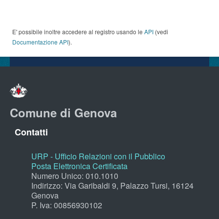
E' possibile inoltre accedere al registro usando le
API
(vedi
Documentazione API
).
Comune di Genova
Contatti
URP - Ufficio Relazioni con il Pubblico
Posta Elettronica Certificata
Numero Unico: 010.1010
Indirizzo: Via Garibaldi 9, Palazzo Tursi, 16124
Genova
P. Iva: 00856930102