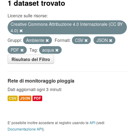
1 dataset trovato
Licenze sulle risorse:
Creative Commons Attribuzione 4.0 Internazionale (CC BY
4.0)
Gruppi:
Ambiente
Formati:
CSV
JSON
PDF
Tag:
acqua
Risultato del Filtro
Rete di monitoraggio pioggia
Dati aggiornati ogni 3 minuti
CSV
JSON
PDF
E' possibile inoltre accedere al registro usando le
API
(vedi
Documentazione API
).