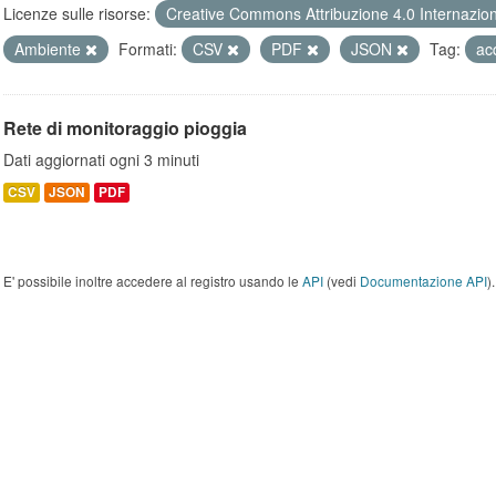
Licenze sulle risorse:
Creative Commons Attribuzione 4.0 Internazio
Ambiente
Formati:
CSV
PDF
JSON
Tag:
ac
Rete di monitoraggio pioggia
Dati aggiornati ogni 3 minuti
CSV
JSON
PDF
E' possibile inoltre accedere al registro usando le
API
(vedi
Documentazione API
).