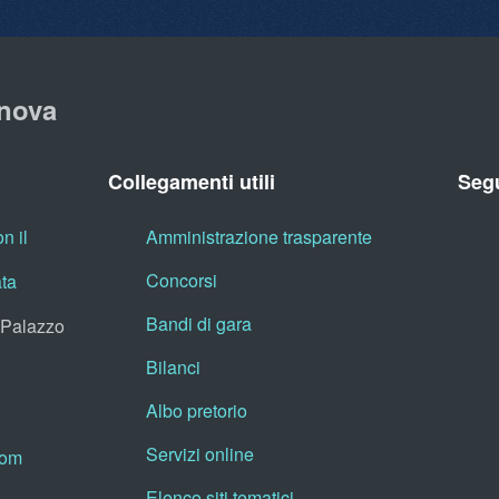
nova
Collegamenti utili
Segu
n il
Amministrazione trasparente
Concorsi
ata
Bandi di gara
, Palazzo
Bilanci
Albo pretorio
Servizi online
oom
Elenco siti tematici