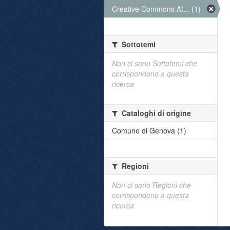
Creative Commons At... (1)
Sottotemi
Non ci sono Sottotemi che
corrispondono a questa
ricerca
Cataloghi di origine
Comune di Genova (1)
Regioni
Non ci sono Regioni che
corrispondono a questa
ricerca