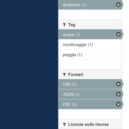
Ambiente (1)
Tag
acqua (1)
monitoraggio (1)
pioggia (1)
Formati
CSV (1)
JSON (1)
PDF (1)
Licenze sulle risorse