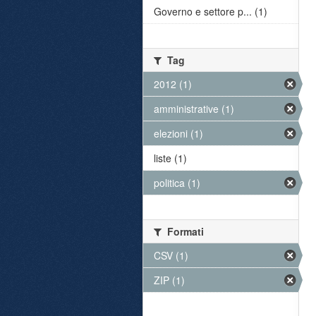
Governo e settore p... (1)
Tag
2012 (1)
amministrative (1)
elezioni (1)
liste (1)
politica (1)
Formati
CSV (1)
ZIP (1)