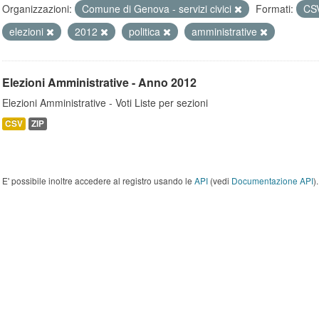
Organizzazioni:
Comune di Genova - servizi civici
Formati:
CS
elezioni
2012
politica
amministrative
Elezioni Amministrative - Anno 2012
Elezioni Amministrative - Voti Liste per sezioni
CSV
ZIP
E' possibile inoltre accedere al registro usando le
API
(vedi
Documentazione API
).