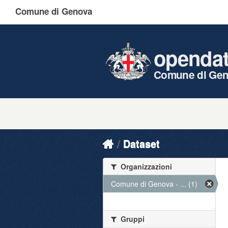
Comune di Genova
openda
Comune di Ge
Dataset
Organizzazioni
Comune di Genova - ... (1)
Gruppi