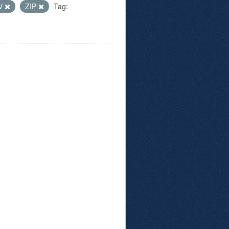
V
ZIP
Tag: