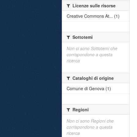
Licenze sulle risorse
Creative Commons At... (1)
Sottotemi
Non ci sono Sottotemi che
corrispondono a questa
ricerca
Cataloghi di origine
Comune di Genova (1)
Regioni
Non ci sono Regioni che
corrispondono a questa
ricerca