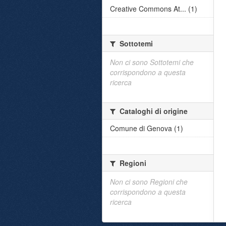
Creative Commons At... (1)
Sottotemi
Non ci sono Sottotemi che
corrispondono a questa
ricerca
Cataloghi di origine
Comune di Genova (1)
Regioni
Non ci sono Regioni che
corrispondono a questa
ricerca