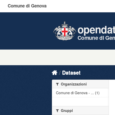
Comune di Genova
openda
Comune di Ge
Dataset
Organizzazioni
Comune di Genova - ... (1)
Gruppi