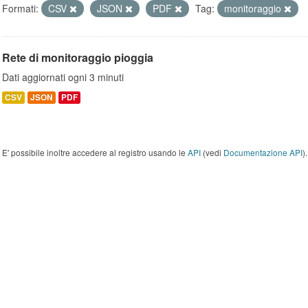
Formati:
CSV
JSON
PDF
Tag:
monitoraggio
Rete di monitoraggio pioggia
Dati aggiornati ogni 3 minuti
CSV
JSON
PDF
E' possibile inoltre accedere al registro usando le
API
(vedi
Documentazione API
).