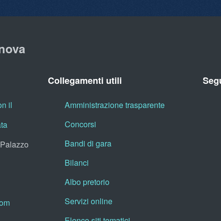
nova
Collegamenti utili
Segu
n il
Amministrazione trasparente
Concorsi
ata
Bandi di gara
, Palazzo
Bilanci
Albo pretorio
Servizi online
oom
Elenco siti tematici