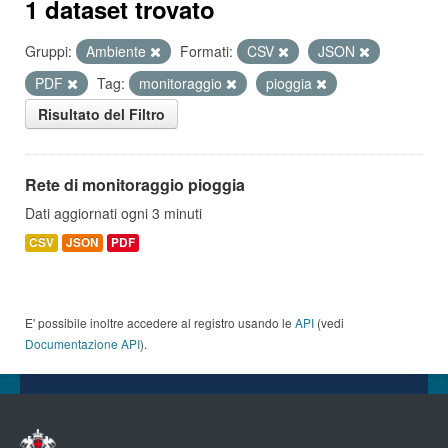
1 dataset trovato
Gruppi:
Ambiente
Formati:
CSV
JSON
PDF
Tag:
monitoraggio
pioggia
Risultato del Filtro
Rete di monitoraggio pioggia
Dati aggiornati ogni 3 minuti
CSV
JSON
PDF
E' possibile inoltre accedere al registro usando le
API
(vedi
Documentazione API
).