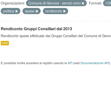
Organizzazioni:
Comune di Genova - servizi civici
Formati:
CS
politica
spese
rendiconto
Rendiconto Gruppi Consiliari dal 2013
Rendiconto spese effettuate dai Gruppi Consiliari del Comune di Geno
CSV
E' possibile inoltre accedere al registro usando le
API
(vedi
Documentazione API
).