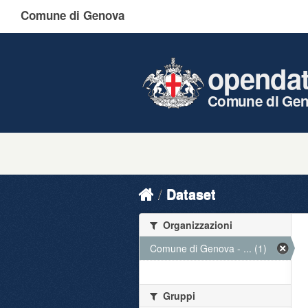
Comune di Genova
openda
Comune di Ge
Dataset
Organizzazioni
Comune di Genova - ... (1)
Gruppi