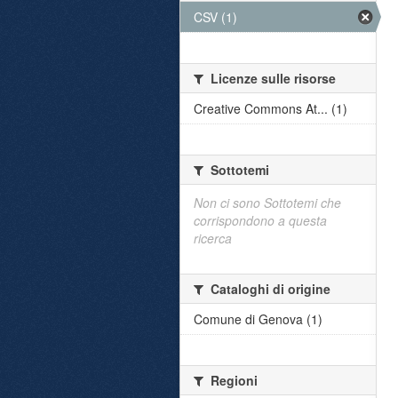
CSV (1)
Licenze sulle risorse
Creative Commons At... (1)
Sottotemi
Non ci sono Sottotemi che
corrispondono a questa
ricerca
Cataloghi di origine
Comune di Genova (1)
Regioni