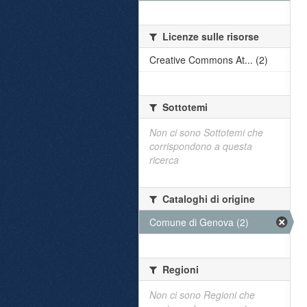
Licenze sulle risorse
Creative Commons At... (2)
Sottotemi
Non ci sono Sottotemi che
corrispondono a questa
ricerca
Cataloghi di origine
Comune di Genova (2)
Regioni
Non ci sono Regioni che