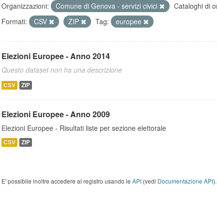
Organizzazioni:
Comune di Genova - servizi civici
Cataloghi di o
Formati:
CSV
ZIP
Tag:
europee
Elezioni Europee - Anno 2014
Questo dataset non ha una descrizione
CSV
ZIP
Elezioni Europee - Anno 2009
Elezioni Europee - Risultati liste per sezione elettorale
CSV
ZIP
E' possibile inoltre accedere al registro usando le
API
(vedi
Documentazione API
).