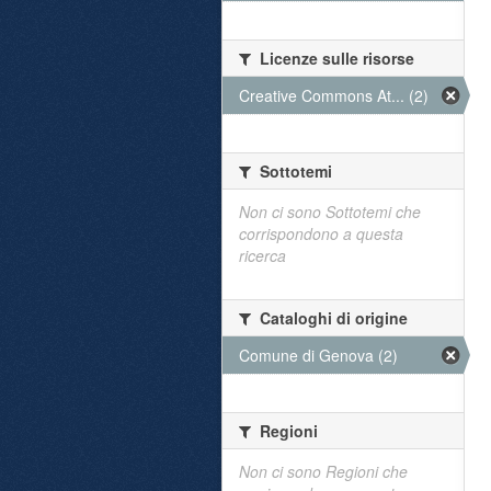
Licenze sulle risorse
Creative Commons At... (2)
Sottotemi
Non ci sono Sottotemi che
corrispondono a questa
ricerca
Cataloghi di origine
Comune di Genova (2)
Regioni
Non ci sono Regioni che