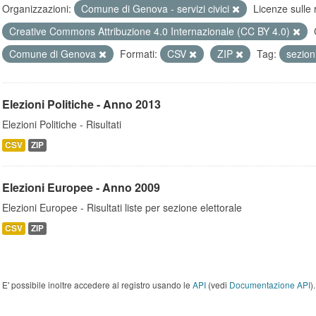
Organizzazioni:
Comune di Genova - servizi civici
Licenze sulle 
Creative Commons Attribuzione 4.0 Internazionale (CC BY 4.0)
Comune di Genova
Formati:
CSV
ZIP
Tag:
sezion
Elezioni Politiche - Anno 2013
Elezioni Politiche - Risultati
CSV
ZIP
Elezioni Europee - Anno 2009
Elezioni Europee - Risultati liste per sezione elettorale
CSV
ZIP
E' possibile inoltre accedere al registro usando le
API
(vedi
Documentazione API
).