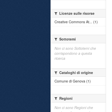
Licenze sulle risorse
Creative Commons At... (1)
Sottotemi
Non ci sono Sottotemi che
corrispondono a questa
ricerca
Cataloghi di origine
Comune di Genova (1)
Regioni
Non ci sono Regioni che