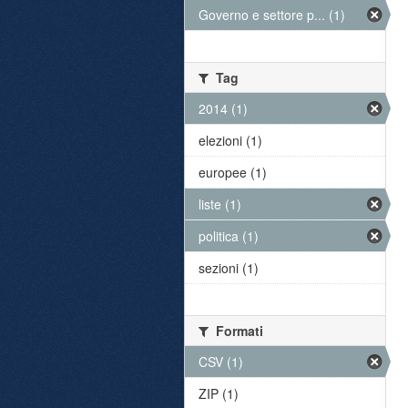
Governo e settore p... (1)
Tag
2014 (1)
elezioni (1)
europee (1)
liste (1)
politica (1)
sezioni (1)
Formati
CSV (1)
ZIP (1)