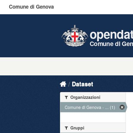
Comune di Genova
openda
Comune di Ge
Dataset
Organizzazioni
Comune di Genova - ... (1)
Gruppi