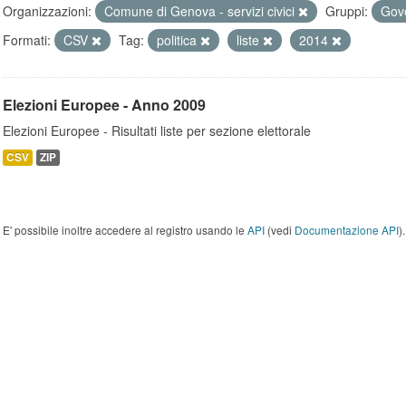
Organizzazioni:
Comune di Genova - servizi civici
Gruppi:
Gove
Formati:
CSV
Tag:
politica
liste
2014
Elezioni Europee - Anno 2009
Elezioni Europee - Risultati liste per sezione elettorale
CSV
ZIP
E' possibile inoltre accedere al registro usando le
API
(vedi
Documentazione API
).