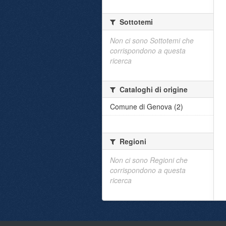
Sottotemi
Non ci sono Sottotemi che
corrispondono a questa
ricerca
Cataloghi di origine
Comune di Genova (2)
Regioni
Non ci sono Regioni che
corrispondono a questa
ricerca