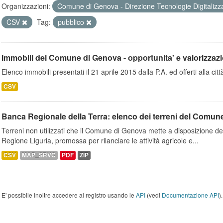
Organizzazioni:
Comune di Genova - Direzione Tecnologie Digitalizz
CSV
Tag:
pubblico
Immobili del Comune di Genova - opportunita' e valorizzaz
Elenco immobili presentati il 21 aprile 2015 dalla P.A. ed offerti alla città
CSV
Banca Regionale della Terra: elenco dei terreni del Comun
Terreni non utilizzati che il Comune di Genova mette a disposizione dell
Regione Liguria, promossa per rilanciare le attività agricole e...
CSV
MAP_SRVC
PDF
ZIP
E' possibile inoltre accedere al registro usando le
API
(vedi
Documentazione API
).