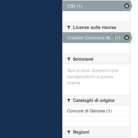
CSV (1)
Licenze sulle risorse
Creative Commons At... (1)
Sottotemi
Non ci sono Sottotemi che
corrispondono a questa
ricerca
Cataloghi di origine
Comune di Genova (1)
Regioni