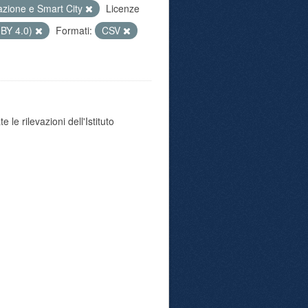
azione e Smart City
Licenze
 BY 4.0)
Formati:
CSV
 le rilevazioni dell'Istituto