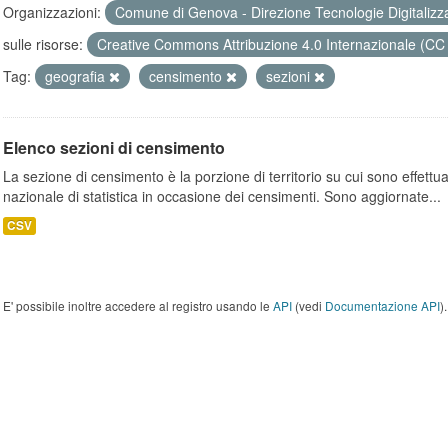
Organizzazioni:
Comune di Genova - Direzione Tecnologie Digitalizz
sulle risorse:
Creative Commons Attribuzione 4.0 Internazionale (CC
Tag:
geografia
censimento
sezioni
Elenco sezioni di censimento
La sezione di censimento è la porzione di territorio su cui sono effettuate
nazionale di statistica in occasione dei censimenti. Sono aggiornate...
CSV
E' possibile inoltre accedere al registro usando le
API
(vedi
Documentazione API
).