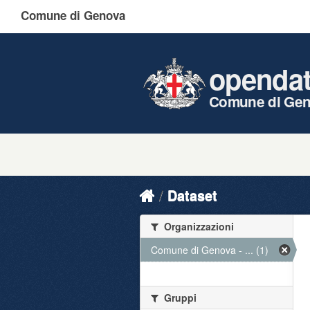
Comune di Genova
openda
Comune di Ge
Dataset
Organizzazioni
Comune di Genova - ... (1)
Gruppi