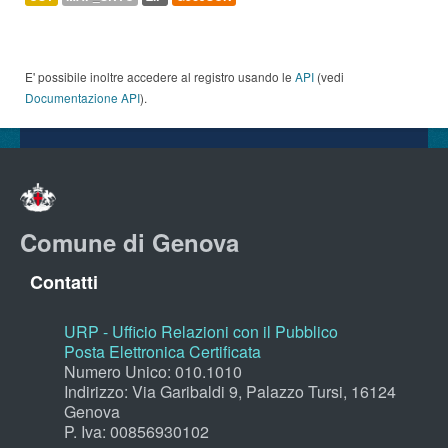
E' possibile inoltre accedere al registro usando le
API
(vedi
Documentazione API
).
Comune di Genova
Contatti
URP - Ufficio Relazioni con il Pubblico
Posta Elettronica Certificata
Numero Unico: 010.1010
Indirizzo: Via Garibaldi 9, Palazzo Tursi, 16124
Genova
P. Iva: 00856930102