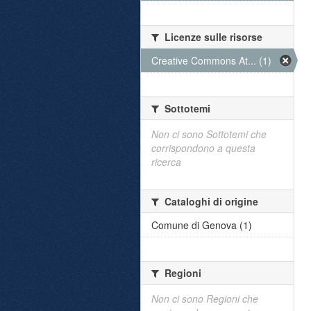
Licenze sulle risorse
Creative Commons At... (1)
Sottotemi
Non ci sono Sottotemi che
corrispondono a questa
ricerca
Cataloghi di origine
Comune di Genova (1)
Regioni
Non ci sono Regioni che