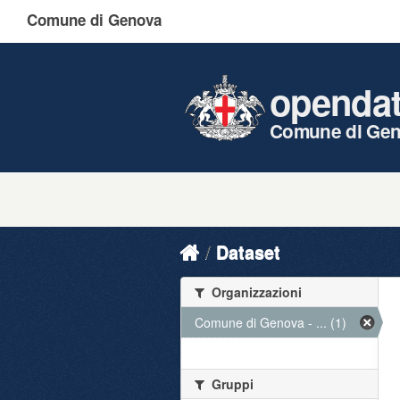
Comune di Genova
openda
Comune di Ge
Dataset
Organizzazioni
Comune di Genova - ... (1)
Gruppi