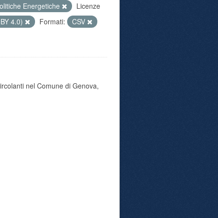
olitiche Energetiche
Licenze
 BY 4.0)
Formati:
CSV
 circolanti nel Comune di Genova,