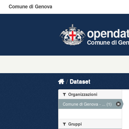
Comune di Genova
openda
Comune di Ge
Dataset
Organizzazioni
Comune di Genova - ... (1)
Gruppi