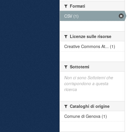
Formati
CSV (1)
Licenze sulle risorse
Creative Commons At... (1)
Sottotemi
Non ci sono Sottotemi che
corrispondono a questa
ricerca
Cataloghi di origine
Comune di Genova (1)