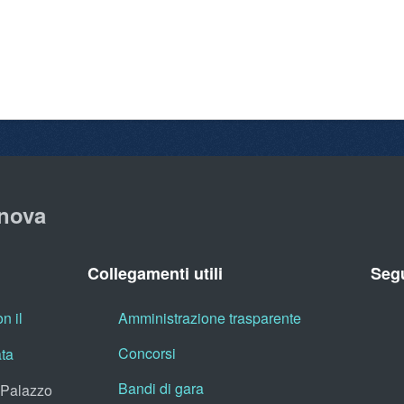
nova
Collegamenti utili
Segu
n il
Amministrazione trasparente
Concorsi
ata
Bandi di gara
, Palazzo