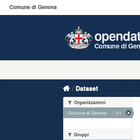
Comune di Genova
openda
Comune di Ge
Dataset
Organizzazioni
Comune di Genova - ... (1)
Gruppi