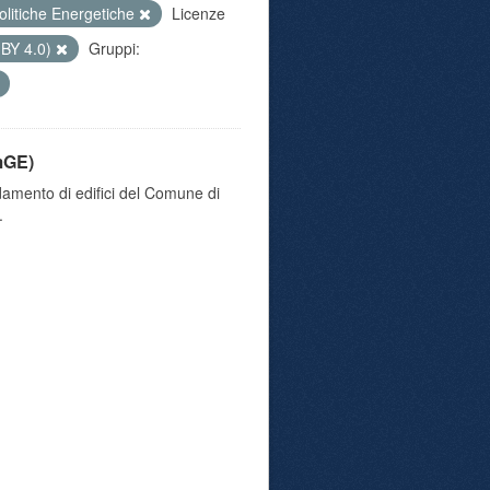
olitiche Energetiche
Licenze
 BY 4.0)
Gruppi:
mGE)
damento di edifici del Comune di
.