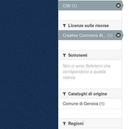
CSV (1)
Licenze sulle risorse
Creative Commons At... (1)
Sottotemi
Non ci sono Sottotemi che
corrispondono a questa
ricerca
Cataloghi di origine
Comune di Genova (1)
Regioni