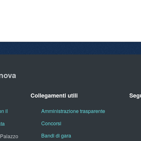
nova
Collegamenti utili
Segu
n il
Amministrazione trasparente
Concorsi
ata
Bandi di gara
, Palazzo