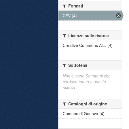
Formati
CSV (4)
Licenze sulle risorse
Creative Commons At... (4)
Sottotemi
Non ci sono Sottotemi che
corrispondono a questa
ricerca
Cataloghi di origine
Comune di Genova (4)