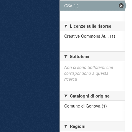
CSV (1)
Licenze sulle risorse
Creative Commons At... (1)
Sottotemi
Non ci sono Sottotemi che
corrispondono a questa
ricerca
Cataloghi di origine
Comune di Genova (1)
Regioni