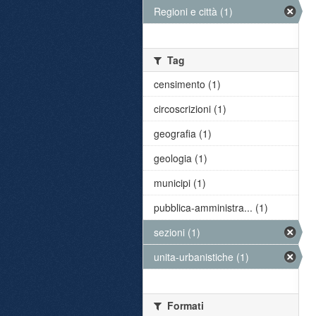
Regioni e città (1)
Tag
censimento (1)
circoscrizioni (1)
geografia (1)
geologia (1)
municipi (1)
pubblica-amministra... (1)
sezioni (1)
unita-urbanistiche (1)
Formati