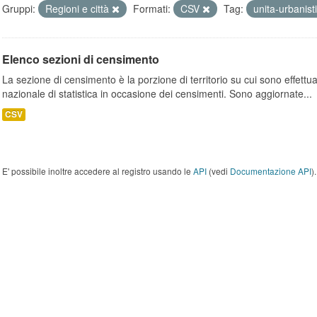
Gruppi:
Regioni e città
Formati:
CSV
Tag:
unita-urbanis
Elenco sezioni di censimento
La sezione di censimento è la porzione di territorio su cui sono effettuate
nazionale di statistica in occasione dei censimenti. Sono aggiornate...
CSV
E' possibile inoltre accedere al registro usando le
API
(vedi
Documentazione API
).