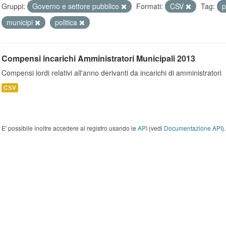
Gruppi:
Governo e settore pubblico
Formati:
CSV
Tag:
p
municipi
politica
Compensi incarichi Amministratori Municipali 2013
Compensi lordi relativi all'anno derivanti da incarichi di amministratori
CSV
E' possibile inoltre accedere al registro usando le
API
(vedi
Documentazione API
).