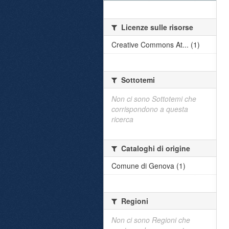
Licenze sulle risorse
Creative Commons At... (1)
Sottotemi
Non ci sono Sottotemi che
corrispondono a questa
ricerca
Cataloghi di origine
Comune di Genova (1)
Regioni
Non ci sono Regioni che