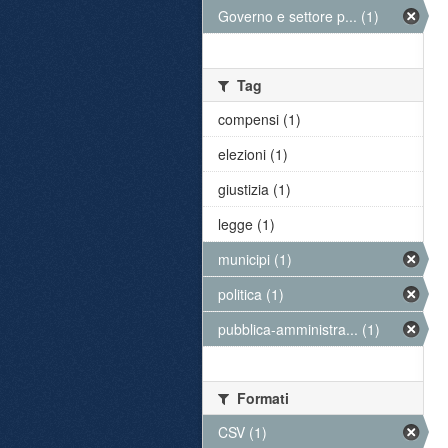
Governo e settore p... (1)
Tag
compensi (1)
elezioni (1)
giustizia (1)
legge (1)
municipi (1)
politica (1)
pubblica-amministra... (1)
Formati
CSV (1)