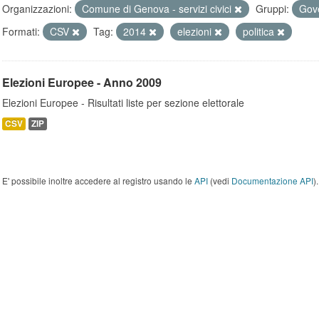
Organizzazioni:
Comune di Genova - servizi civici
Gruppi:
Gove
Formati:
CSV
Tag:
2014
elezioni
politica
Elezioni Europee - Anno 2009
Elezioni Europee - Risultati liste per sezione elettorale
CSV
ZIP
E' possibile inoltre accedere al registro usando le
API
(vedi
Documentazione API
).