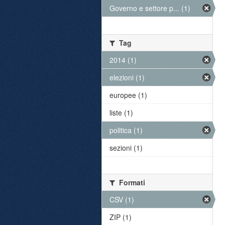
Governo e settore p... (1)
Tag
2014 (1)
elezioni (1)
europee (1)
liste (1)
politica (1)
sezioni (1)
Formati
CSV (1)
ZIP (1)