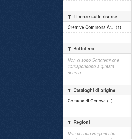
Licenze sulle risorse
Creative Commons At... (1)
Sottotemi
Non ci sono Sottotemi che
corrispondono a questa
ricerca
Cataloghi di origine
Comune di Genova (1)
Regioni
Non ci sono Regioni che