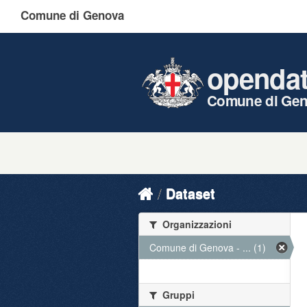
Comune di Genova
openda
Comune di Ge
Dataset
Organizzazioni
Comune di Genova - ... (1)
Gruppi