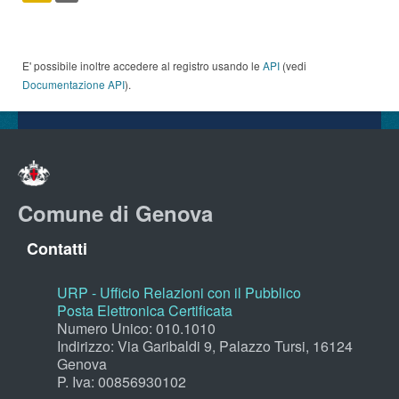
E' possibile inoltre accedere al registro usando le
API
(vedi
Documentazione API
).
Comune di Genova
Contatti
URP - Ufficio Relazioni con il Pubblico
Posta Elettronica Certificata
Numero Unico: 010.1010
Indirizzo: Via Garibaldi 9, Palazzo Tursi, 16124
Genova
P. Iva: 00856930102