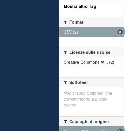
Mostra altro Tag
Formati
CSV (2)
Licenze sulle risorse
Creative Commons At... (2)
Sottotemi
Non ci sono Sottotemi che
corrispondono a questa
ricerca
Cataloghi di origine