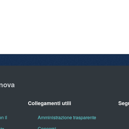
nova
Collegamenti utili
Segu
n il
Amministrazione trasparente
Concorsi
ata