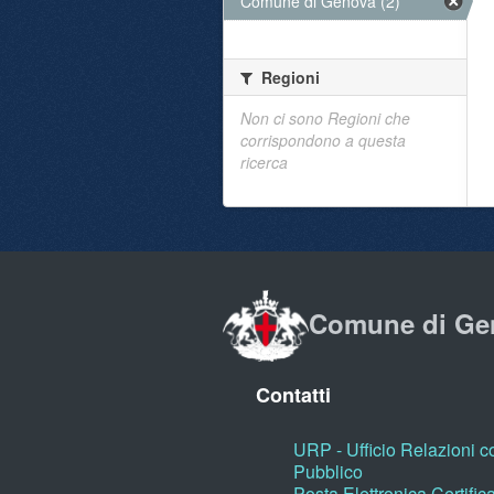
Comune di Genova (2)
Regioni
Non ci sono Regioni che
corrispondono a questa
ricerca
Comune di Ge
Contatti
URP - Ufficio Relazioni co
Pubblico
Posta Elettronica Certific