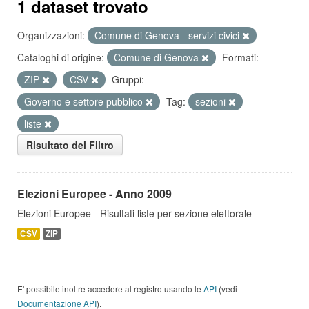
1 dataset trovato
Organizzazioni:
Comune di Genova - servizi civici
Cataloghi di origine:
Comune di Genova
Formati:
ZIP
CSV
Gruppi:
Governo e settore pubblico
Tag:
sezioni
liste
Risultato del Filtro
Elezioni Europee - Anno 2009
Elezioni Europee - Risultati liste per sezione elettorale
CSV
ZIP
E' possibile inoltre accedere al registro usando le
API
(vedi
Documentazione API
).