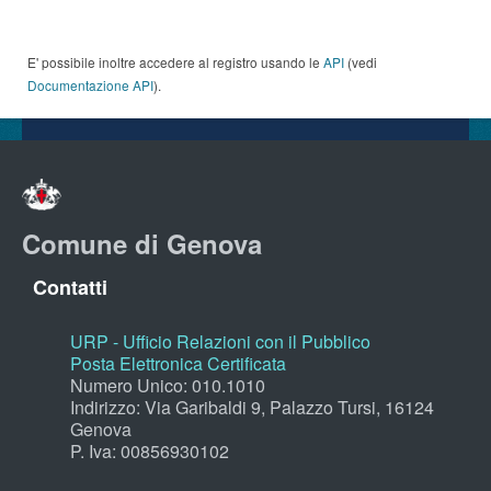
E' possibile inoltre accedere al registro usando le
API
(vedi
Documentazione API
).
Comune di Genova
Contatti
URP - Ufficio Relazioni con il Pubblico
Posta Elettronica Certificata
Numero Unico: 010.1010
Indirizzo: Via Garibaldi 9, Palazzo Tursi, 16124
Genova
P. Iva: 00856930102