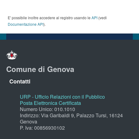
E' possibile inoltre accedere al registro usando le
API
(vedi
Documentazione API
).
Comune di Genova
Contatti
URP - Ufficio Relazioni con il Pubblico
Posta Elettronica Certificata
Numero Unico: 010.1010
Indirizzo: Via Garibaldi 9, Palazzo Tursi, 16124
Genova
P. Iva: 00856930102