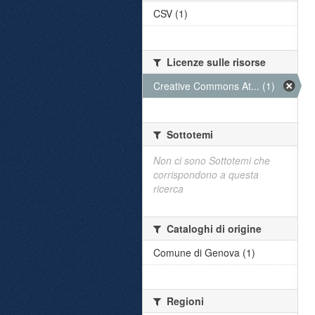
CSV (1)
Licenze sulle risorse
Creative Commons At... (1)
Sottotemi
Non ci sono Sottotemi che
corrispondono a questa
ricerca
Cataloghi di origine
Comune di Genova (1)
Regioni