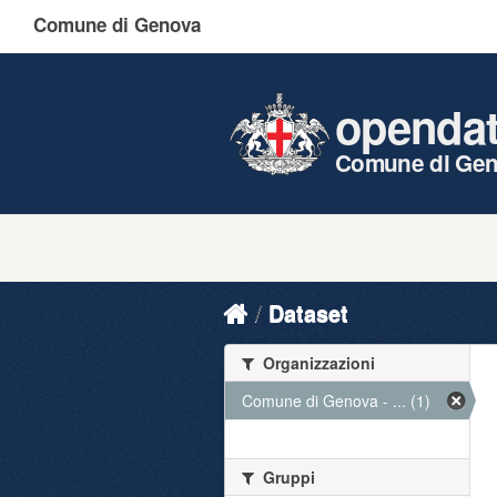
Comune di Genova
openda
Comune di Ge
Dataset
Organizzazioni
Comune di Genova - ... (1)
Gruppi