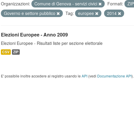
Organizzazioni:
Comune di Genova - servizi civici
Formati:
ZI
Governo e settore pubblico
Tag:
europee
2014
Elezioni Europee - Anno 2009
Elezioni Europee - Risultati liste per sezione elettorale
CSV
ZIP
E' possibile inoltre accedere al registro usando le
API
(vedi
Documentazione API
).