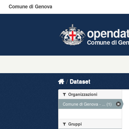
Comune di Genova
openda
Comune di Ge
Dataset
Organizzazioni
Comune di Genova - ... (1)
Gruppi