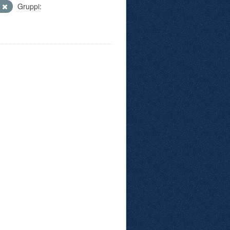
P
Gruppi: