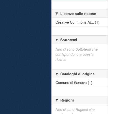
Licenze sulle risorse
Creative Commons At... (1)
Sottotemi
Non ci sono Sottotemi che
corrispondono a questa
ricerca
Cataloghi di origine
Comune di Genova (1)
Regioni
Non ci sono Regioni che