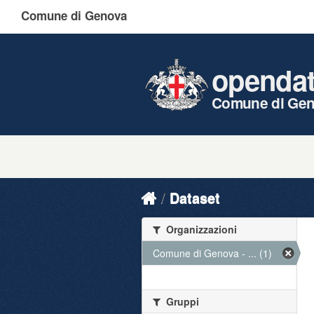
Comune di Genova
openda
Comune di Ge
Dataset
Organizzazioni
Comune di Genova - ... (1)
Gruppi