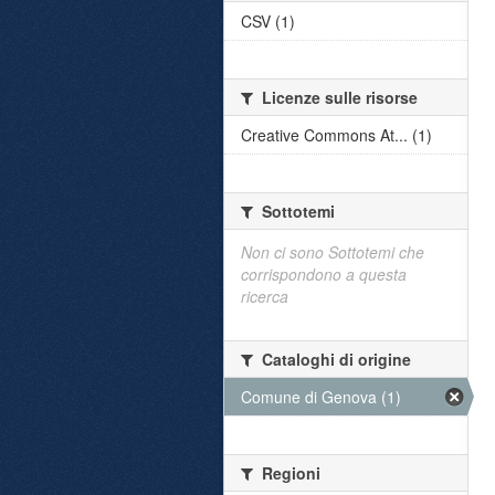
CSV (1)
Licenze sulle risorse
Creative Commons At... (1)
Sottotemi
Non ci sono Sottotemi che
corrispondono a questa
ricerca
Cataloghi di origine
Comune di Genova (1)
Regioni