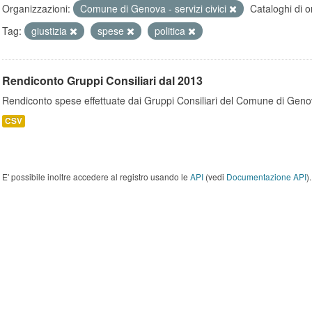
Organizzazioni:
Comune di Genova - servizi civici
Cataloghi di o
Tag:
giustizia
spese
politica
Rendiconto Gruppi Consiliari dal 2013
Rendiconto spese effettuate dai Gruppi Consiliari del Comune di Geno
CSV
E' possibile inoltre accedere al registro usando le
API
(vedi
Documentazione API
).