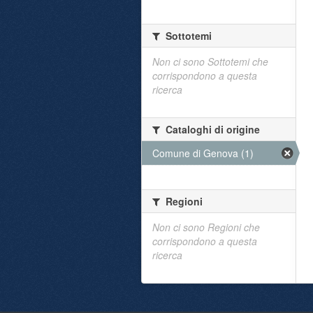
Sottotemi
Non ci sono Sottotemi che
corrispondono a questa
ricerca
Cataloghi di origine
Comune di Genova (1)
Regioni
Non ci sono Regioni che
corrispondono a questa
ricerca