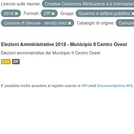
Licenze sulle risorse:
Creative Commons Attribuzione 4.0 Internazio
2018
Formati:
ZIP
Gruppi:
Governo e settore pubblico
Comune di Genova - servizi civici
Cataloghi di origine:
Comune
Elezioni Amministrative 2018 - Municipio II Centro Ovest
Elezioni amministrative del Municipio II Centro Ovest
CSV
ZIP
E' possibile inoltre accedere al registro usando le
API
(vedi
Documentazione API
).