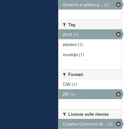
Governo e settore p... (1)
Tag
2018 (1)
elezioni (1)
municipi (1)
Formati
CSV (1)
ZIP (1)
Licenze sulle risorse
Creative Commons At... (1)