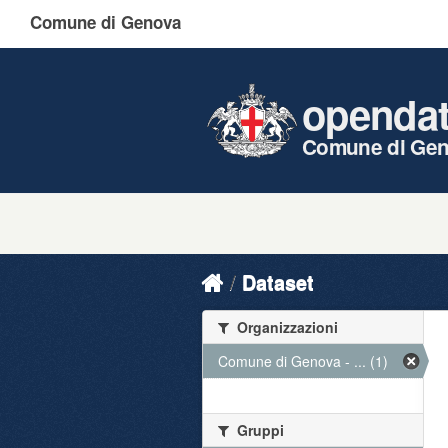
Comune di Genova
openda
Comune di Ge
Dataset
Organizzazioni
Comune di Genova - ... (1)
Gruppi