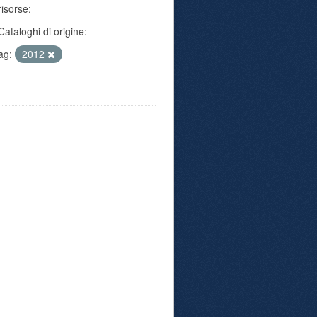
risorse:
Cataloghi di origine:
ag:
2012