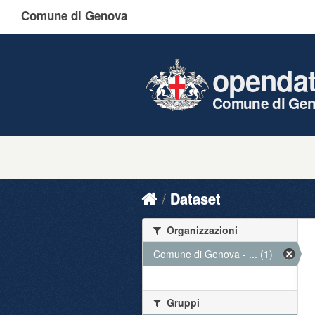
Comune di Genova
openda
Comune di Ge
Dataset
Organizzazioni
Comune di Genova - ... (1)
Gruppi