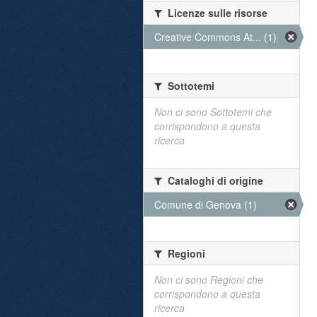
Licenze sulle risorse
Creative Commons At... (1)
Sottotemi
Non ci sono Sottotemi che
corrispondono a questa
ricerca
Cataloghi di origine
Comune di Genova (1)
Regioni
Non ci sono Regioni che
corrispondono a questa
ricerca