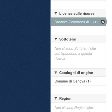
Licenze sulle risorse
Creative Commons At... (1)
Sottotemi
Non ci sono Sottotemi che
corrispondono a questa
ricerca
Cataloghi di origine
Comune di Genova (1)
Regioni
Non ci sono Regioni che