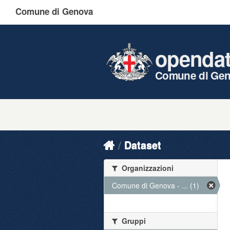
Comune di Genova
openda
Comune di Ge
Dataset
Organizzazioni
Comune di Genova - ... (1)
Gruppi