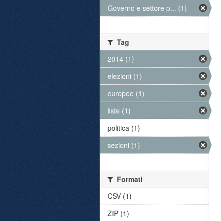
Governo e settore p... (1)
Tag
2014 (1)
elezioni (1)
europee (1)
liste (1)
politica (1)
sezioni (1)
Formati
CSV (1)
ZIP (1)