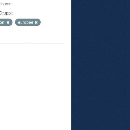
risorse:
Gruppi:
ioni
europee