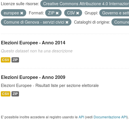
Licenze sulle risorse:
Creative Commons Attribuzione 4.0 Internazio
europee
Formati:
ZIP
CSV
Gruppi:
Governo e set
Comune di Genova - servizi civici
Cataloghi di origine:
Comune
Elezioni Europee - Anno 2014
Questo dataset non ha una descrizione
CSV
ZIP
Elezioni Europee - Anno 2009
Elezioni Europee - Risultati liste per sezione elettorale
CSV
ZIP
E' possibile inoltre accedere al registro usando le
API
(vedi
Documentazione API
).