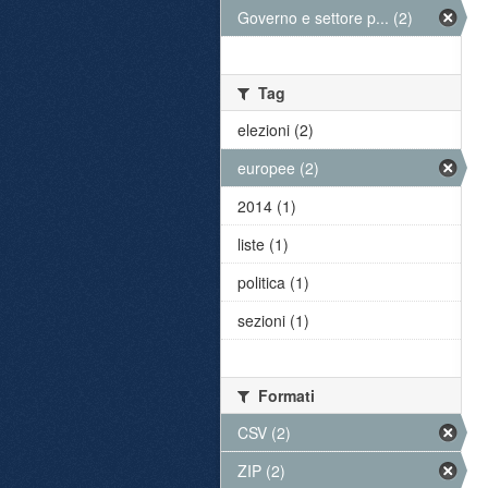
Governo e settore p... (2)
Tag
elezioni (2)
europee (2)
2014 (1)
liste (1)
politica (1)
sezioni (1)
Formati
CSV (2)
ZIP (2)