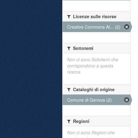
Licenze sulle risorse
Creative Commons At... (2)
Sottotemi
Non ci sono Sottotemi che
corrispondono a questa
ricerca
Cataloghi di origine
Comune di Genova (2)
Regioni
Non ci sono Regioni che