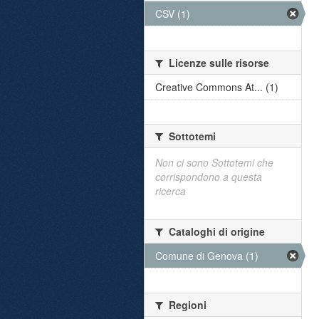
CSV (1)
Licenze sulle risorse
Creative Commons At... (1)
Sottotemi
Non ci sono Sottotemi che
corrispondono a questa
ricerca
Cataloghi di origine
Comune di Genova (1)
Regioni