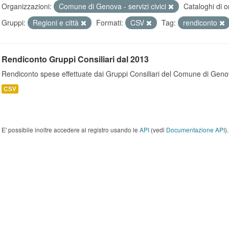
Organizzazioni:
Comune di Genova - servizi civici
Cataloghi di o
Gruppi:
Regioni e città
Formati:
CSV
Tag:
rendiconto
Rendiconto Gruppi Consiliari dal 2013
Rendiconto spese effettuate dai Gruppi Consiliari del Comune di Geno
CSV
E' possibile inoltre accedere al registro usando le
API
(vedi
Documentazione API
).