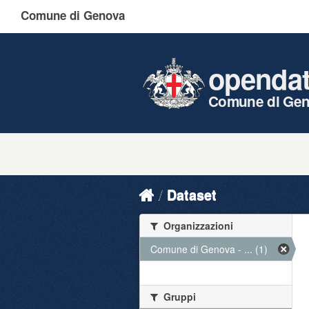
Comune di Genova
openda
Comune di Ge
Dataset
Organizzazioni
Comune di Genova - ... (1)
Gruppi