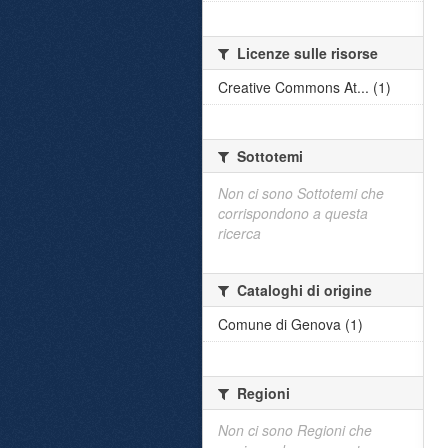
Licenze sulle risorse
Creative Commons At... (1)
Sottotemi
Non ci sono Sottotemi che
corrispondono a questa
ricerca
Cataloghi di origine
Comune di Genova (1)
Regioni
Non ci sono Regioni che