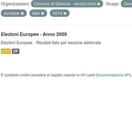
Organizzazioni:
Comune di Genova - servizi civici
Gruppi:
Gove
europee
liste
2014
Elezioni Europee - Anno 2009
Elezioni Europee - Risultati liste per sezione elettorale
CSV
ZIP
E' possibile inoltre accedere al registro usando le
API
(vedi
Documentazione API
).