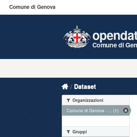
Comune di Genova
openda
Comune di Ge
Dataset
Organizzazioni
Comune di Genova - ... (1)
Gruppi