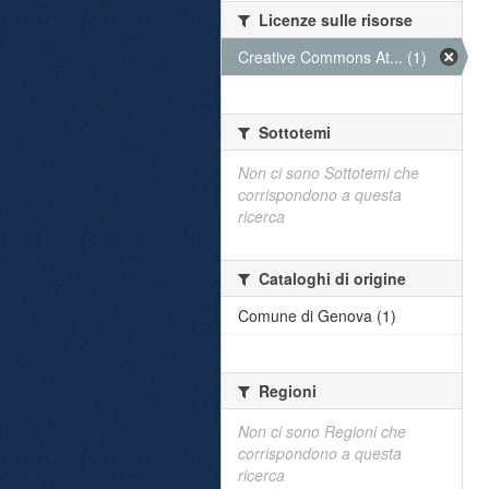
Licenze sulle risorse
Creative Commons At... (1)
Sottotemi
Non ci sono Sottotemi che
corrispondono a questa
ricerca
Cataloghi di origine
Comune di Genova (1)
Regioni
Non ci sono Regioni che
corrispondono a questa
ricerca