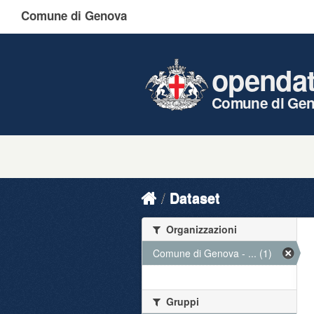
Comune di Genova
openda
Comune di Ge
Dataset
Organizzazioni
Comune di Genova - ... (1)
Gruppi